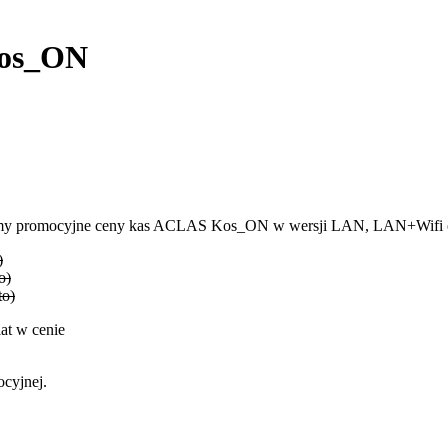
Kos_ON
adzamy promocyjne ceny kas ACLAS Kos_ON w wersji LAN, LAN+Wi
)
o)
to)
at w cenie
ocyjnej.