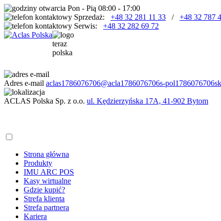
Pon - Pią 08:00 - 17:00
Sprzedaż:
+48 32 281 11 33
/
+48 32 787 
Serwis:
+48 32 282 69 72
Adres e-mail
aclas
1786076706
@acla
1786076706
s-pol
1786076706
s
ACLAS Polska Sp. z o.o.
ul. Kędzierzyńska 17A, 41-902 Bytom
Strona główna
Produkty
IMU ARC POS
Kasy wirtualne
Gdzie kupić?
Strefa klienta
Strefa partnera
Kariera