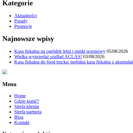
Kategorie
Aktualności
Porady
Promocje
Najnowsze wpisy
Kasa fiskalna na ogródek letni i punkt sezonowy
05/08/2026
Wielka wyprzedaż szuflad ACLAS!
03/08/2026
Kasa fiskalna do food trucka: mobilna kasa fiskalna z akumula
Menu
Home
Gdzie kupić?
Strefa klienta
Strefa partnera
Blog
Kontakt