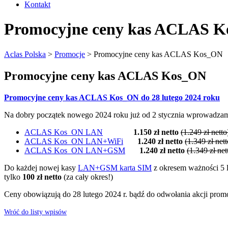
Kontakt
Promocyjne ceny kas ACLAS 
Aclas Polska
>
Promocje
>
Promocyjne ceny kas ACLAS Kos_ON
Promocyjne ceny kas ACLAS Kos_ON
Promocyjne ceny kas ACLAS Kos_ON do 28 lutego 2024 roku
Na dobry początek nowego 2024 roku już od 2 stycznia wprow
ACLAS Kos_ON LAN
1.150 zł netto
(1.249 zł netto
ACLAS Kos_ON LAN+WiFi
1.240 zł netto
(1.349 zł nett
ACLAS Kos_ON LAN+GSM
1.240 zł netto
(1.349 zł net
Do każdej nowej kasy
LAN+GSM karta SIM
z okresem ważności 5 l
tylko
100 zł netto
(za cały okres!)
Ceny obowiązują do 28 lutego 2024 r. bądź do odwołania akcji prom
Wróć do listy wpisów