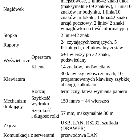
miejscowość, 2 linie/42 znaki ulica
(maksymalnie 69 znaków), 1 linia10
Nagłówek
znaków nr budynku, 1 linia/10
znaków nr lokalu, 1 linia/42 znaki
urząd pocztowy, 2 linie/42 znaki
w nagłówku na treść informacyjną
Stopka
2 linie/42 znaki
24 czytających/zerujących, 5
Raporty
fiskalnych, definiowalny zestaw
6+1 wierszy po 22 znaki,
Operatora
podświetlany
Wyświetlacze
Klienta
14 znaków, podświetlany
30 klawiszy pyłoszczelnych, 10
Klawiatura
programowanych klawiszy szybkiej
obsługi, kalkulator
Rodzaj
termiczny, łatwa wymiana papieru
Szybkość
Mechanizm
150 mm/s = 44 wiersze/s
wydruku
drukujący
Szerokość
57 mm, maksymalnie 30 m
i długość rolki
USB, LAN, RS232, szuflada
Złącza
(DRAWER)
Komunikacja z serwerami
przewodowa LAN