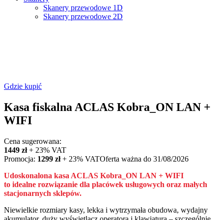
Skanery przewodowe 1D
Skanery przewodowe 2D
Gdzie kupić
Kasa fiskalna ACLAS Kobra_ON LAN +
WIFI
Cena sugerowana:
1449 zł
+ 23% VAT
Promocja:
1299 zł
+ 23% VAT
Oferta ważna do 31/08/2026
Udoskonalona kasa ACLAS Kobra_ON LAN + WIFI
to idealne rozwiązanie dla placówek usługowych oraz małych
stacjonarnych sklepów.
Niewielkie rozmiary kasy, lekka i wytrzymała obudowa, wydajny
akumulator, duży wyświetlacz operatora i klawiatura – szczególnie