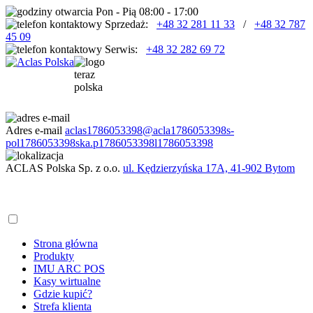
Pon - Pią 08:00 - 17:00
Sprzedaż:
+48 32 281 11 33
/
+48 32 787
45 09
Serwis:
+48 32 282 69 72
Adres e-mail
aclas
1786053398
@acla
1786053398
s-
pol
1786053398
ska.p
1786053398
l
1786053398
ACLAS Polska Sp. z o.o.
ul. Kędzierzyńska 17A, 41-902 Bytom
Strona główna
Produkty
IMU ARC POS
Kasy wirtualne
Gdzie kupić?
Strefa klienta