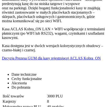
predestynują kasę do na stoiska targowe i wyspowe
oraz na parkingi. Dzięki bogatej funkcjonalności kasy te znajdują
również zastosowanie w małych placówkach stacjonarnych –
sklepach, placówkach usługowych i gastronomicznych, gdzie
można komunikować się po sieci WIFI.
Kasa ACLAS Kobra_ON LAN + WIFI współpracuje z terminalami
płatniczymi (po WIFI lub RS232), wagami, czytnikami i szufladami
kasowymi.
Kasa dostępna jest w dwóch wersjach kolorystycznych obudowy –
czarno-białej i czarnej.
Decyzja Prezesa GUM dla kasy rejestrującej ACLAS Kobra_ON
Dane techniczne
Cechy funkcjonalne
Akcesoria
Do pobrania
Ilość towarów
3000 PLU
Kasjerzy
8
Maksymalna nazwa PLU
40 znaków