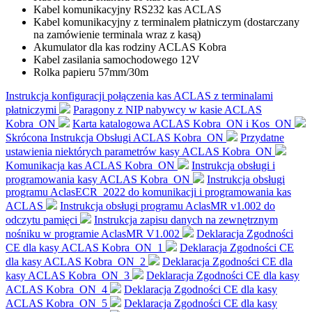
Kabel komunikacyjny RS232 kas ACLAS
Kabel komunikacyjny z terminalem płatniczym (dostarczany
na zamówienie terminala wraz z kasą)
Akumulator dla kas rodziny ACLAS Kobra
Kabel zasilania samochodowego 12V
Rolka papieru 57mm/30m
Instrukcja konfiguracji połączenia kas ACLAS z terminalami
płatniczymi
Paragony z NIP nabywcy w kasie ACLAS
Kobra_ON
Karta katalogowa ACLAS Kobra_ON i Kos_ON
Skrócona Instrukcja Obsługi ACLAS Kobra_ON
Przydatne
ustawienia niektórych parametrów kasy ACLAS Kobra_ON
Komunikacja kas ACLAS Kobra_ON
Instrukcja obsługi i
programowania kasy ACLAS Kobra_ON
Instrukcja obsługi
programu AclasECR_2022 do komunikacji i programowania kas
ACLAS
Instrukcja obsługi programu AclasMR v1.002 do
odczytu pamięci
Instrukcja zapisu danych na zewnętrznym
nośniku w programie AclasMR V1.002
Deklaracja Zgodności
CE dla kasy ACLAS Kobra_ON_1
Deklaracja Zgodności CE
dla kasy ACLAS Kobra_ON_2
Deklaracja Zgodności CE dla
kasy ACLAS Kobra_ON_3
Deklaracja Zgodności CE dla kasy
ACLAS Kobra_ON_4
Deklaracja Zgodności CE dla kasy
ACLAS Kobra_ON_5
Deklaracja Zgodności CE dla kasy