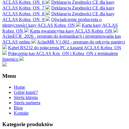
ACLAS Kobra_ON_6
Deklaracja Zgodności CE dla kasy
ACLAS Kobra_ON_7
Deklaracja Zgodności CE dla kasy
ACLAS Kobra_ON_8
Deklaracja Zgodności CE dla kasy
ACLAS Kobra_ON_9
Oświadczenie producenta o
identyczności kasy ACLAS Kobra_ON
Karta kasy ACLAS
Kobra_ON
Karta gwarancyjna kasy ACLAS Kobra_ON
AclasECR_2026 - program do komunikacji i programowania kas
ACLAS online
AclasMR V1.002 - program do odczytu pamięci
Kabel RS232 do połączenia PC z kasami ACLAS Kobra_ON
Połączenia kas ACLAS Kos_ON i Kobra_ON z terminalem
Ingenico
Menu
Home
Gdzie kupić?
Strefa klienta
Strefa partnera
Blog
Kontakt
Kategorie produktów