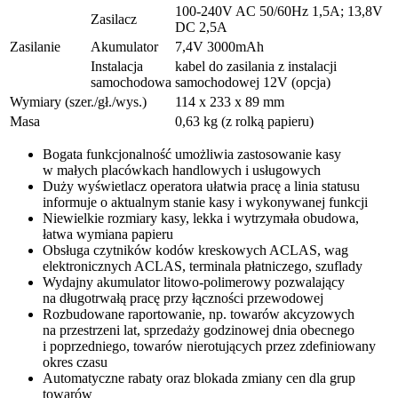
100-240V AC 50/60Hz 1,5A; 13,8V
Zasilacz
DC 2,5A
Zasilanie
Akumulator
7,4V 3000mAh
Instalacja
kabel do zasilania z instalacji
samochodowa
samochodowej 12V (opcja)
Wymiary (szer./gł./wys.)
114 x 233 x 89 mm
Masa
0,63 kg (z rolką papieru)
Bogata funkcjonalność umożliwia zastosowanie kasy
w małych placówkach handlowych i usługowych
Duży wyświetlacz operatora ułatwia pracę a linia statusu
informuje o aktualnym stanie kasy i wykonywanej funkcji
Niewielkie rozmiary kasy, lekka i wytrzymała obudowa,
łatwa wymiana papieru
Obsługa czytników kodów kreskowych ACLAS, wag
elektronicznych ACLAS, terminala płatniczego, szuflady
Wydajny akumulator litowo-polimerowy pozwalający
na długotrwałą pracę przy łączności przewodowej
Rozbudowane raportowanie, np. towarów akcyzowych
na przestrzeni lat, sprzedaży godzinowej dnia obecnego
i poprzedniego, towarów nierotujących przez zdefiniowany
okres czasu
Automatyczne rabaty oraz blokada zmiany cen dla grup
towarów