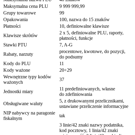
Maksymalna cena PLU
9 999 999,99
Grupy towarowe
99
Opakowania
100, nazwa do 15 znaków
Płatności
10, definiowalne klawisze
2 x 5, definiowalne PLU, raporty,
Klawisze skrótów
płatności, funkcje
Stawki PTU
7, A-G
procentowe, kwotowe, do pozycji,
Rabaty, narzuty
do podsumy
Kody do PLU
11
Kody ważone
20÷29
Wewnętrzne typy kodów
37
ważonych
11 predefiniowanych, własne
Jednostki miary
do zdefiniowania
5, z drukowanymi przelicznikami,
Obsługiwane waluty
ustawiane przeliczenie informacyjne
NIP nabywcy na paragonie
tak
fiskalnym
3 linie/42 znaki nazwy podatnika,
kod pocztowy, 1 linia/42 znaki