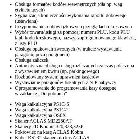
Obsługa formatów kodów wewnętrznych (dla np. wag
etykietujących)
Sygnalizacja konieczności wykonania raportu dobowego
(ustawiana)
Przypominanie o obowiązkowych przeglądach okresowych
Wybór towaru/usługi za pomocą: numeru PLU, kodu PLU
i/lub kodu kreskowego, nazwy, zaprogramowanego klawisza,
z listy PLU
Obsługa opakowań zwrotnych (w trakcie wystawiania
paragonu, poza paragonem)
Obsługa zaliczek
Automatyczna obsługa usług rozliczanych za czas połączona
z wystawieniem kwitu (np. parkingowego)
Rozbudowany system uprawnień kasjerów
Wystawianie paragonów fiskalnych z NIP nabywcy
Oprogramowanie do programowania kasy dostępne
w zakładce „Do pobrania”
Waga kalkulacyjna PS1C-S
Waga kalkulacyjna PS1C-T
Waga kalkulacyjna OS6X
Skaner ACLAS MD2250AT+
Skanery 2D Koohii: 320,323,323P
Pokrowiec na kasę ACLAS Kobra
Kabel RS232 skanera do kas ACLAS